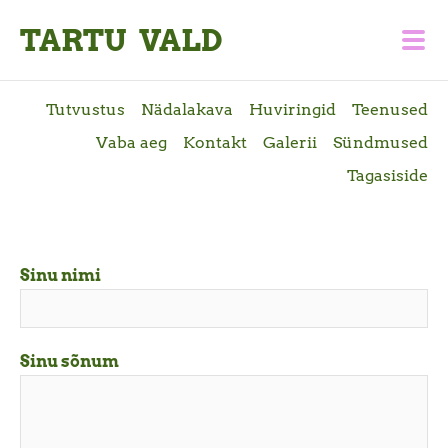
TARTU VALD
Tutvustus
Nädalakava
Huviringid
Teenused
Vaba aeg
Kontakt
Galerii
Sündmused
Tagasiside
Sinu nimi
Sinu sõnum