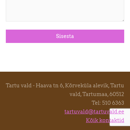
Tartu vald - Haava tn 6, Kõrveküla alevik, Tartu
vald, Tartumaa, 60512
Tel: 510 6363
tartuvald@tartuvald.ee
Kõik kontaktid