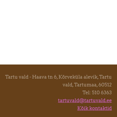
Tartu vald - Haava tn 6, Kõrveküla alevik, Tartu
vald, Tartumaa, 60512
Tel: 510 6363
tartuvald@tartuvald.ee
Kõik kontaktid