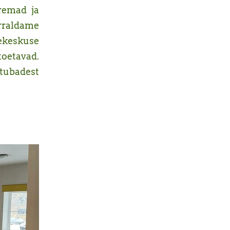
remad ja
orraldame
tekeskuse
oetavad.
ubadest