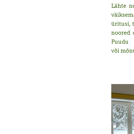
Lähte n
väiksema
üritusi,
noored 
Puudu 
või mõnu