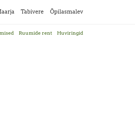
aarja
Tabivere
Õpilasmalev
emised
Ruumide rent
Huviringid