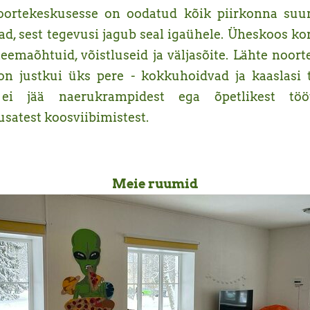
oortekeskusesse on oodatud kõik piirkonna suu
d, sest tegevusi jagub seal igaühele. Üheskoos k
 teemaõhtuid, võistluseid ja väljasõite. Lähte noor
on justkui üks pere - kokkuhoidvad ja kaaslasi t
ei jää naerukrampidest ega õpetlikest tööt
satest koosviibimistest.
Meie ruumid