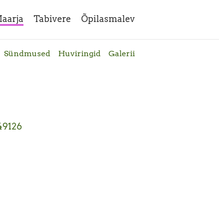
aarja
Tabivere
Õpilasmalev
Sündmused
Huviringid
Galerii
 49126