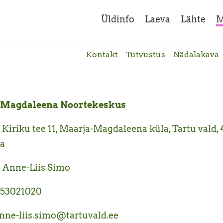
Üldinfo
Laeva
Lähte
M
Kontakt
Tutvustus
Nädalakava
-Magdaleena Noortekeskus
 Kiriku tee 11, Maarja-Magdaleena küla, Tartu vald,
a
 Anne-Liis Simo
 53021020
anne-liis.simo@tartuvald.ee